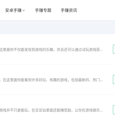
安卓手赚
手赚专题
手赚资讯
豆豆钻是一款可以试玩游戏赚钱的app平台。在这里面你不仅能发现到游戏的乐趣，并且还可以通过试玩游戏获得奖励。让你可以边玩边赚奖励，拥有海量的好玩游戏，你就可以在平台里面找到适合玩的游戏，游戏类型非常的...
爪游宝app，是一款可以赚奖励的游戏试玩平台。在这里面你能看到许多好玩、有趣的游戏，包括最新的、热门的、仙侠类、休闲类、策略类等等的游戏类型。根据你的游戏喜好，选择你适合的游戏开玩，并且玩游戏就能得奖...
豆豆钻app是一款专业的游戏试玩赚钱平台，玩游戏并不只是能玩，在豆豆钻里面还能赚奖励，让你在游戏娱乐之余还能赚钱。平台里拥有大量的好玩游戏，各种不同的类型都有，比如手游类、H5游戏、快游戏等等。满足大...