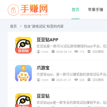
首页
苹果手赚
首页
包含"游戏试玩"标签的内容
豆豆钻APP
crsm
2026-04-14
173
试玩赚钱
爪游宝
crsm
2026-01-21
326
试玩赚钱
豆豆钻