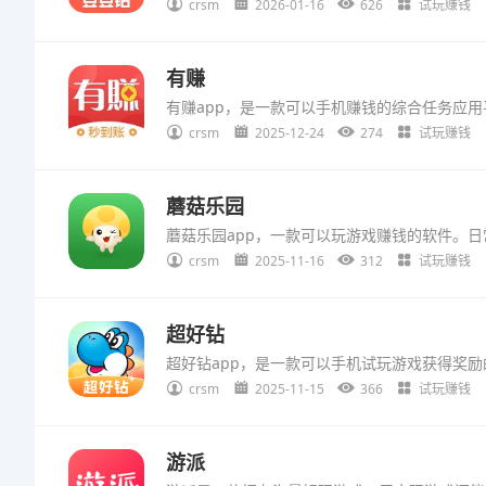
crsm
2026-01-16
626
试玩赚钱
有赚
crsm
2025-12-24
274
试玩赚钱
蘑菇乐园
crsm
2025-11-16
312
试玩赚钱
超好钻
crsm
2025-11-15
366
试玩赚钱
游派