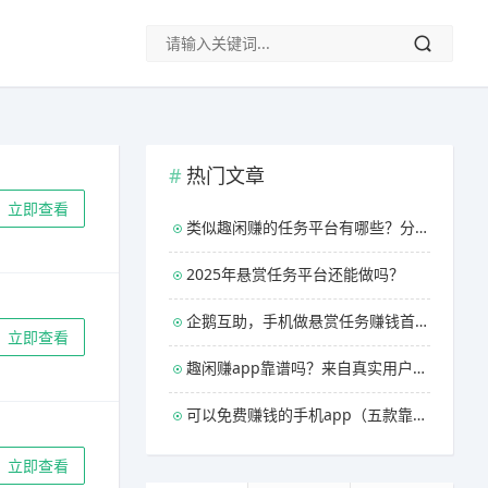
热门文章
立即查看
类似趣闲赚的任务平台有哪些？分享三款和趣闲赚差不多的软件
2025年悬赏任务平台还能做吗？
企鹅互助，手机做悬赏任务赚钱首选平台
立即查看
趣闲赚app靠谱吗？来自真实用户评价
可以免费赚钱的手机app（五款靠谱又赚钱快的软件）
立即查看