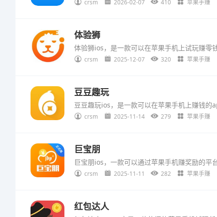
crsm
2026-02-07
410
苹果手赚
体验狮
crsm
2025-12-07
320
苹果手赚
豆豆趣玩
crsm
2025-11-14
279
苹果手赚
巨宝朋
crsm
2025-11-11
282
苹果手赚
红包达人