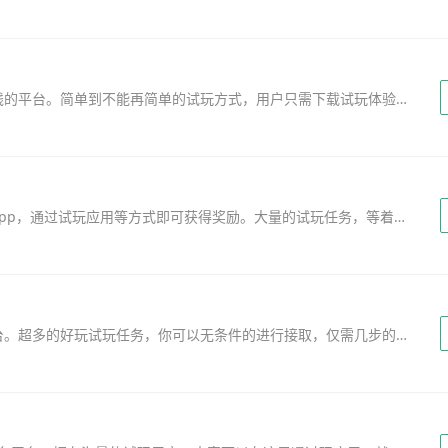
体验狮ios，是一款可以在苹果手机上试玩赚零钱的平台。简单到不能再简单的试玩方式，用户只需下载试玩体验应用，就可以获得一定的试玩奖励。并且平台是完全免费的，不需担心任何的损失。每天平台都更新大量的任务...
豆豆趣玩ios，是一款可以在苹果手机上赚钱的app，通过试玩应用等方式即可获得奖励。大量的试玩任务，等着你来完成，任务的步骤简单，最快只需不到三分钟的时间完成。还可以玩到许多好玩有趣的应用，平台还会持...
巨宝朋ios，一款可以通过苹果手机赚奖励的平台。超多的好玩试玩任务，你可以无条件的进行接取，仅需几步的步骤，你就可以轻松的完成单个任务。奖励在1~3元左右，奖励单价很不错，多做多得。完全可以利用你日常...