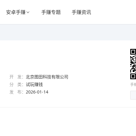
安卓手赚
手赚专题
手赚资讯
开 发：
北京图田科技有限公司
分 类：
试玩赚钱
手
发 布：
2026-01-14