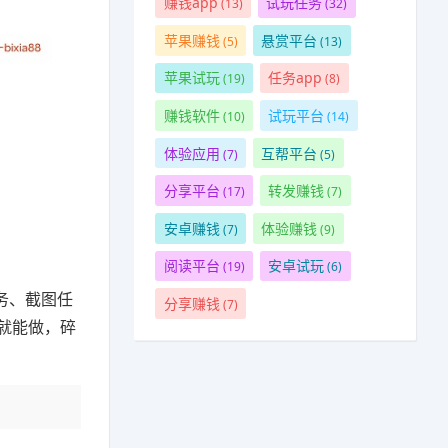
赚钱app
试玩任务
(13)
(32)
苹果赚钱
悬赏平台
(5)
(13)
苹果试玩
任务app
(19)
(8)
赚钱软件
试玩平台
(10)
(14)
体验应用
互帮平台
(7)
(5)
分享平台
转发赚钱
(17)
(7)
安卓赚钱
体验赚钱
(7)
(9)
阅读平台
安卓试玩
(19)
(6)
务、截图任
分享赚钱
(7)
就能做，碎