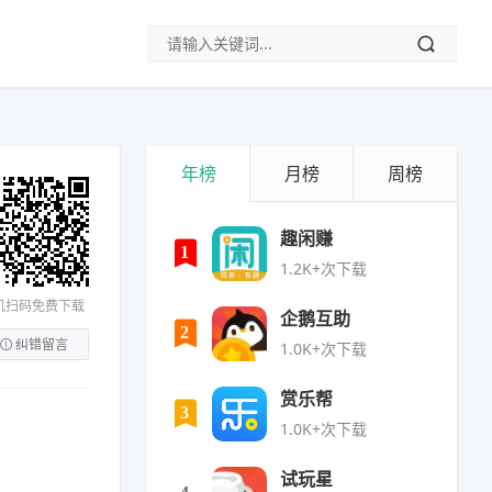
年榜
月榜
周榜
趣闲赚
1
1.2K+次下载
机扫码免费下载
企鹅互助
2
纠错留言
1.0K+次下载
赏乐帮
3
1.0K+次下载
试玩星