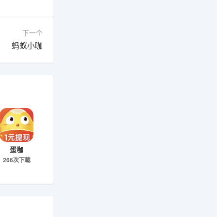
下一个
蚂蚁小咖
蛋咖
266次下载