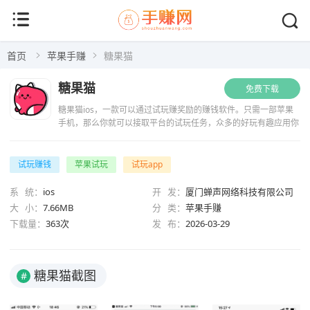
首页
苹果手赚
糖果猫
糖果猫
免费下载
糖果猫ios，一款可以通过试玩赚奖励的赚钱软件。只需一部苹果
手机，那么你就可以接取平台的试玩任务，众多的好玩有趣应用你
都可以玩到。只需花上几分钟的时间，你就可以获得不错的收益奖
励。平均的试玩奖励1~3...
试玩赚钱
苹果试玩
试玩app
系 统：
ios
开 发：
厦门蝉声网络科技有限公司
大 小：
7.66MB
分 类：
苹果手赚
下载量：
363次
发 布：
2026-03-29
糖果猫截图
#